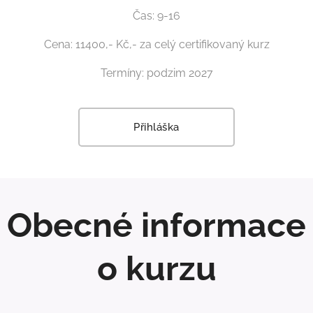
Čas: 9-16
Cena: 11400,- Kč,- za celý certifikovaný kurz
Termíny: podzim 2027
Přihláška
Obecné informace
o kurzu