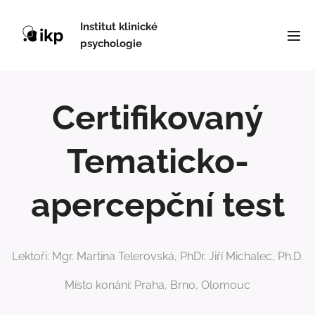
Institut klinické
psychologie
Certifikovaný
Tematicko-
apercepční test
Lektoři: Mgr. Martina Telerovská, PhDr. Jiří Michalec, Ph.D.
Místo konání: Praha, Brno, Olomouc